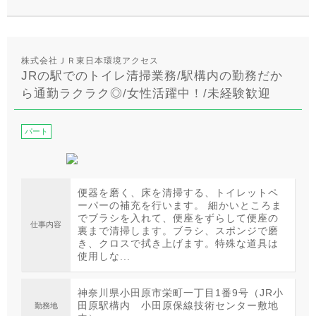
株式会社ＪＲ東日本環境アクセス
JRの駅でのトイレ清掃業務/駅構内の勤務だか
ら通勤ラクラク◎/女性活躍中！/未経験歓迎
パート
便器を磨く、床を清掃する、トイレットペ
ーパーの補充を行います。 細かいところま
でブラシを入れて、便座をずらして便座の
仕事内容
裏まで清掃します。ブラシ、スポンジで磨
き、クロスで拭き上げます。特殊な道具は
使用しな...
神奈川県小田原市栄町一丁目1番9号（JR小
田原駅構内 小田原保線技術センター敷地
勤務地