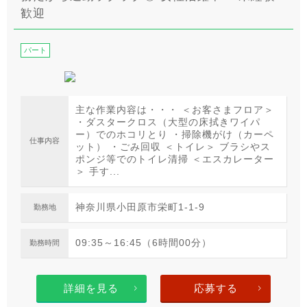
歓迎
パート
主な作業内容は・・・ ＜お客さまフロア＞
・ダスタークロス（大型の床拭きワイパ
ー）でのホコリとり ・掃除機がけ（カーペ
仕事内容
ット） ・ごみ回収 ＜トイレ＞ ブラシやス
ポンジ等でのトイレ清掃 ＜エスカレーター
＞ 手す...
神奈川県小田原市栄町1-1-9
勤務地
09:35～16:45（6時間00分）
勤務時間
詳細を見る
応募する