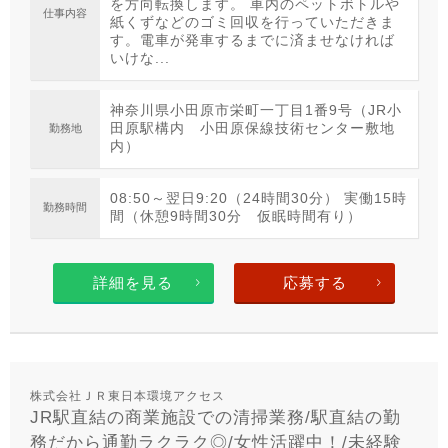
を方向転換します。 車内のペットボトルや
仕事内容
紙くずなどのゴミ回収を行っていただきま
す。電車が発車するまでに済ませなければ
いけな...
神奈川県小田原市栄町一丁目1番9号（JR小
田原駅構内 小田原保線技術センター敷地
勤務地
内）
08:50～翌日9:20（24時間30分） 実働15時
勤務時間
間（休憩9時間30分 仮眠時間有り）
詳細を見る
応募する
株式会社ＪＲ東日本環境アクセス
JR駅直結の商業施設での清掃業務/駅直結の勤
務だから通勤ラクラク◎/女性活躍中！/未経験