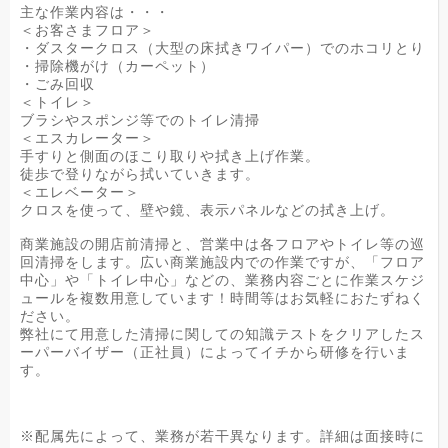
主な作業内容は・・・
＜お客さまフロア＞
・ダスタークロス（大型の床拭きワイパー）でのホコリとり
・掃除機がけ（カーペット）
・ごみ回収
＜トイレ＞
ブラシやスポンジ等でのトイレ清掃
＜エスカレーター＞
手すりと側面のほこり取りや拭き上げ作業。
徒歩で登りながら拭いていきます。
＜エレベーター＞
クロスを使って、壁や鏡、表示パネルなどの拭き上げ。
商業施設の開店前清掃と、営業中は各フロアやトイレ等の巡
回清掃をします。広い商業施設内での作業ですが、「フロア
中心」や「トイレ中心」などの、業務内容ごとに作業スケジ
ュールを複数用意しています！時間等はお気軽におたずねく
ださい。
弊社にて用意した清掃に関しての知識テストをクリアしたス
ーパーバイザー（正社員）によってイチから研修を行いま
す。
※配属先によって、業務が若干異なります。詳細は面接時に