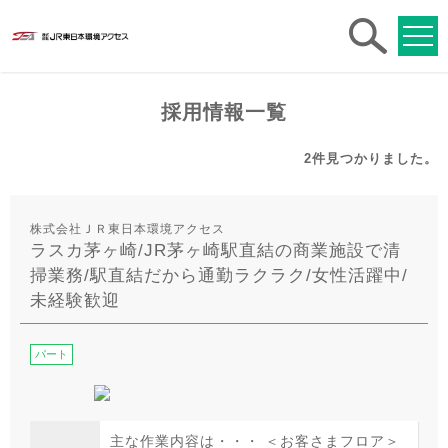
求人
検索
採用情報一覧
2件
見つかりました。
株式会社ＪＲ東日本環境アクセス
ラスカ茅ヶ崎/JR茅ヶ崎駅直結の商業施設で清
掃業務/駅直結だから通勤ラクラク/女性活躍中/
未経験歓迎
パート
主な作業内容は・・・ ＜お客さまフロア＞