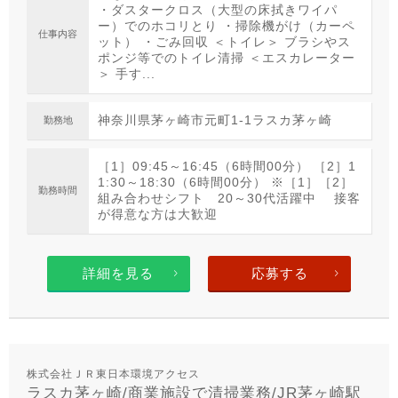
・ダスタークロス（大型の床拭きワイパ
ー）でのホコリとり ・掃除機がけ（カーペ
仕事内容
ット） ・ごみ回収 ＜トイレ＞ ブラシやス
ポンジ等でのトイレ清掃 ＜エスカレーター
＞ 手す...
神奈川県茅ヶ崎市元町1-1ラスカ茅ヶ崎
勤務地
［1］09:45～16:45（6時間00分） ［2］1
1:30～18:30（6時間00分） ※［1］［2］
勤務時間
組み合わせシフト 20～30代活躍中 接客
が得意な方は大歓迎
詳細を見る
応募する
株式会社ＪＲ東日本環境アクセス
ラスカ茅ヶ崎/商業施設で清掃業務/JR茅ヶ崎駅