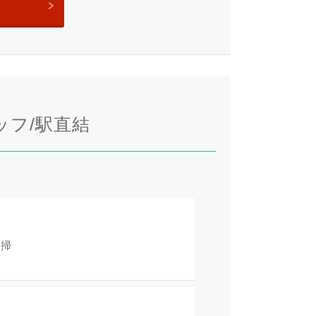
タッフ/駅直結
清掃