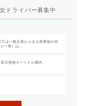
男女ドライバー募集中
駅又は一般企業から出る廃棄物の収
ー車）は...
 東京貨物ターミナル構内
分）
）