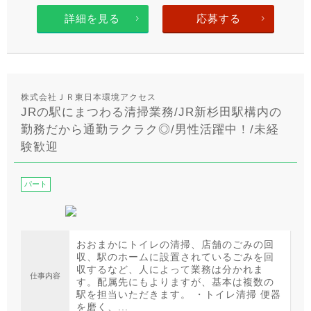
詳細を見る
応募する
株式会社ＪＲ東日本環境アクセス
JRの駅にまつわる清掃業務/JR新杉田駅構内の
勤務だから通勤ラクラク◎/男性活躍中！/未経
験歓迎
パート
おおまかにトイレの清掃、店舗のごみの回
収、駅のホームに設置されているごみを回
収するなど、人によって業務は分かれま
仕事内容
す。配属先にもよりますが、基本は複数の
駅を担当いただきます。 ・トイレ清掃 便器
を磨く、...