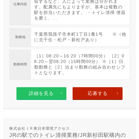
収するなど、人によって業務は分かれま
仕事内容
す。配属先にもよりますが、基本は複数の
駅を担当いただきます。 ・トイレ清掃 便器
を磨く、...
千葉県我孫子市本町1丁目1番1号 ※（他
勤務地
に北千住・松戸・新松戸あり）
［1］08:20～16:20（7時間00分） ［2］0
8:20～翌08:20（15時間00分） ※［1］日
勤務時間
勤勤務と［2］泊まり勤務の組み合わせシフ
トとなります。
詳細を見る
応募する
株式会社ＪＲ東日本環境アクセス
JRの駅でのトイレ清掃業務/JR新杉田駅構内の