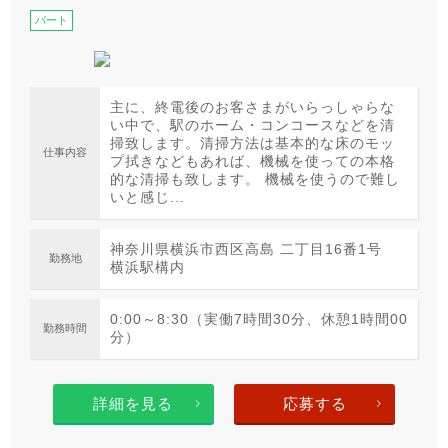
パート
主に、終電後のお客さまがいらっしゃらな
い中で、駅のホーム・コンコースなどを清
掃致します。清掃方法は基本的な床のモッ
仕事内容
プ拭きなどもあれば、機械を使っての本格
的な清掃も致します。 機械を使うので難し
いと感じ...
神奈川県横浜市西区高島 二丁目16番1号
勤務地
横浜駅構内
0:00～8:30（実働7時間30分、休憩1時間00
勤務時間
分）
詳細を見る
応募する