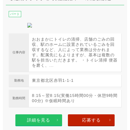
パート
おおまかにトイレの清掃、店舗のごみの回
収、駅のホームに設置されているごみを回
収するなど、人によって業務は分かれま
仕事内容
す。配属先にもよりますが、基本は複数の
駅を担当いただきます。 ・トイレ清掃 便器
を磨く、...
東京都北区赤羽1-1-1
勤務地
8:15～翌8:15(実働15時間00分・休憩9時間
勤務時間
00分) ※仮眠時間あり
詳細を見る
応募する