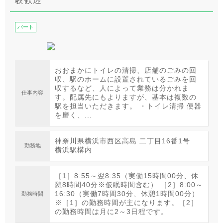
験歓迎
パート
おおまかにトイレの清掃、店舗のごみの回
収、駅のホームに設置されているごみを回
収するなど、人によって業務は分かれま
仕事内容
す。配属先にもよりますが、基本は複数の
駅を担当いただきます。 ・トイレ清掃 便器
を磨く、...
神奈川県横浜市西区高島 二丁目16番1号
勤務地
横浜駅構内
［1］8:55～翌8:35（実働15時間00分、休
憩8時間40分※仮眠時間含む） ［2］8:00～
16:30（実働7時間30分、休憩1時間00分）
勤務時間
※［1］の勤務時間が主になります。［2］
の勤務時間は月に2～3日程です。