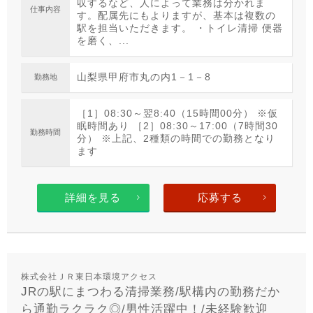
収するなど、人によって業務は分かれま
仕事内容
す。配属先にもよりますが、基本は複数の
駅を担当いただきます。 ・トイレ清掃 便器
を磨く、...
山梨県甲府市丸の内1－1－8
勤務地
［1］08:30～翌8:40（15時間00分） ※仮
眠時間あり ［2］08:30～17:00（7時間30
勤務時間
分） ※上記、2種類の時間での勤務となり
ます
詳細を見る
応募する
株式会社ＪＲ東日本環境アクセス
JRの駅にまつわる清掃業務/駅構内の勤務だか
ら通勤ラクラク◎/男性活躍中！/未経験歓迎