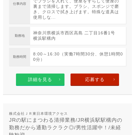
でブラシを入れて、便座をずらして便座の
仕事内容
裏まで清掃します。ブラシ、スポンジで磨
き、クロスで拭き上げます。特殊な道具は
使用しな...
神奈川県横浜市西区高島 二丁目16番1号
勤務地
横浜駅構内
8:00～16:30（実働7時間30分、休憩1時間0
勤務時間
0分）
詳細を見る
応募する
株式会社ＪＲ東日本環境アクセス
JRの駅にまつわる清掃業務/JR横浜駅駅構内の
勤務だから通勤ラクラク◎/男性活躍中！/未経