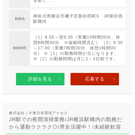
を磨く、...
神奈川県横浜市磯子区新杉田町6 JR新杉田
勤務地
駅構内
［1］8:55～翌8:35（実働15時間00分、休
憩8時間40分 ※仮眠時間含む） ［2］8:30
～17:00（実働7時間30分、休憩1時間00
勤務時間
分） ※［1］の勤務時間が主になります。
※［2］の勤務時間は月に2～3日程です。
詳細を見る
応募する
株式会社ＪＲ東日本環境アクセス
JR駅での夜間清掃業務/JR横浜駅構内の勤務だ
から通勤ラクラク◎/男女活躍中！/未経験歓迎