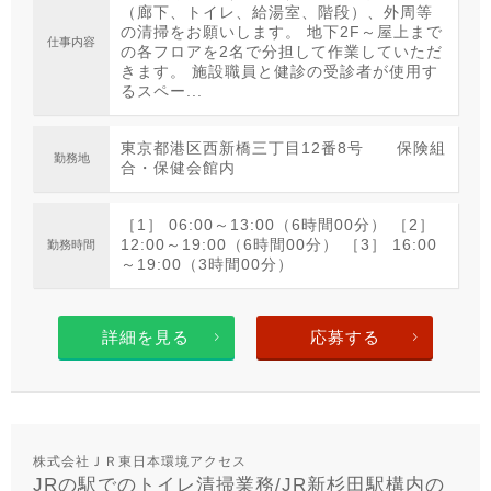
（廊下、トイレ、給湯室、階段）、外周等
の清掃をお願いします。 地下2F～屋上まで
仕事内容
の各フロアを2名で分担して作業していただ
きます。 施設職員と健診の受診者が使用す
るスペー...
東京都港区西新橋三丁目12番8号 保険組
勤務地
合・保健会館内
［1］ 06:00～13:00（6時間00分） ［2］
12:00～19:00（6時間00分） ［3］ 16:00
勤務時間
～19:00（3時間00分）
詳細を見る
応募する
株式会社ＪＲ東日本環境アクセス
JRの駅でのトイレ清掃業務/JR新杉田駅構内の