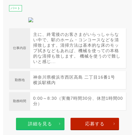
パート
主に、終電後のお客さまがいらっしゃらな
い中で、駅のホーム・コンコースなどを清
掃致します。清掃方法は基本的な床のモッ
仕事内容
プ拭きなどもあれば、機械を使っての本格
的な清掃も致します。 機械を使うので難し
いと感じ...
神奈川県横浜市西区高島 二丁目16番1号
勤務地
横浜駅構内
0:00～8:30（実働7時間30分、休憩1時間00
勤務時間
分）
詳細を見る
応募する