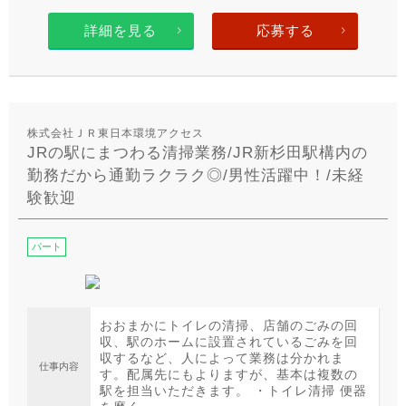
詳細を見る
応募する
株式会社ＪＲ東日本環境アクセス
JRの駅にまつわる清掃業務/JR新杉田駅構内の
勤務だから通勤ラクラク◎/男性活躍中！/未経
験歓迎
パート
おおまかにトイレの清掃、店舗のごみの回
収、駅のホームに設置されているごみを回
収するなど、人によって業務は分かれま
仕事内容
す。配属先にもよりますが、基本は複数の
駅を担当いただきます。 ・トイレ清掃 便器