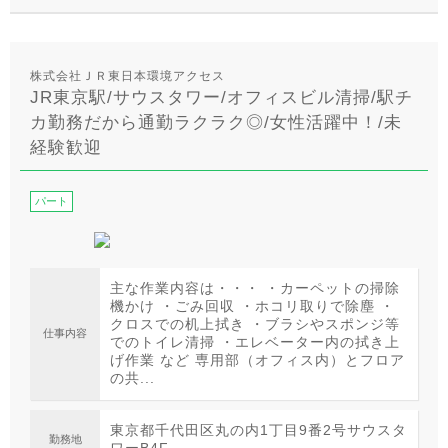
株式会社ＪＲ東日本環境アクセス
JR東京駅/サウスタワー/オフィスビル清掃/駅チ
カ勤務だから通勤ラクラク◎/女性活躍中！/未
経験歓迎
パート
主な作業内容は・・・ ・カーペットの掃除
機かけ ・ごみ回収 ・ホコリ取りで除塵 ・
クロスでの机上拭き ・ブラシやスポンジ等
仕事内容
でのトイレ清掃 ・エレベーター内の拭き上
げ作業 など 専用部（オフィス内）とフロア
の共...
東京都千代田区丸の内1丁目9番2号サウスタ
勤務地