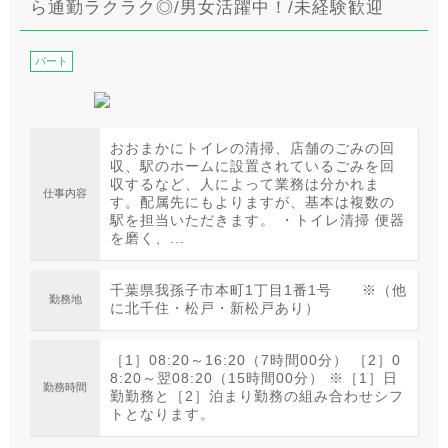
ら通勤ラクラク◎/男女活躍中！/未経験歓迎
パート
おおまかにトイレの清掃、店舗のごみの回
収、駅のホームに設置されているごみを回
収するなど、人によって業務は分かれま
仕事内容
す。配属先にもよりますが、基本は複数の
駅を担当いただきます。 ・トイレ清掃 便器
を磨く、...
千葉県我孫子市本町1丁目1番1号 ※（他
勤務地
に北千住・松戸・新松戸あり）
［1］08:20～16:20（7時間00分） ［2］0
8:20～翌08:20（15時間00分） ※［1］日
勤務時間
勤勤務と［2］泊まり勤務の組み合わせシフ
トとなります。