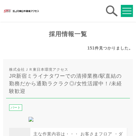
求人
検索
採用情報一覧
151件
見つかりました。
株式会社ＪＲ東日本環境アクセス
JR新宿ミライナタワーでの清掃業務/駅直結の
勤務だから通勤ラクラク◎/女性活躍中！/未経
験歓迎
パート
主な作業内容は・・・ お客さまフロア ・ダ