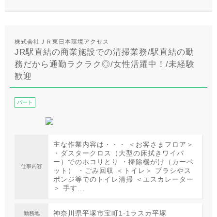
株式会社ＪＲ東日本環境アクセス
JR駅直結の商業施設での清掃業務/駅直結の勤
務だから通勤ラクラク◎/女性活躍中！/未経験
歓迎
パート
主な作業内容は・・・ ＜お客さまフロア＞
・ダスタークロス（大型の床拭きワイパ
ー）でのホコリとり ・掃除機がけ（カーペ
仕事内容
ット） ・ごみ回収 ＜トイレ＞ ブラシやス
ポンジ等でのトイレ清掃 ＜エスカレーター
＞ 手す...
神奈川県平塚市宝町1-1ラスカ平塚
勤務地