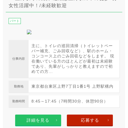
女性活躍中！/未経験歓迎
パート
主に、トイレの巡回清掃（トイレットペー
パー補充、ごみ回収など）、駅のホーム・
コンコース上のごみ回収などをします。 現
仕事内容
在働いている方のほとんどが最初は未経験
であり、先輩がしっかりと教えますので初
めての方...
東京都台東区上野7丁目1番1号 上野駅構内
勤務地
8:45～17:45（7時間30分、休憩90分）
勤務時間
詳細を見る
応募する