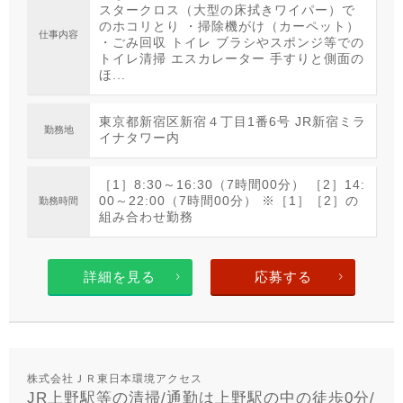
スタークロス（大型の床拭きワイパー）で
のホコリとり ・掃除機がけ（カーペット）
仕事内容
・ごみ回収 トイレ ブラシやスポンジ等での
トイレ清掃 エスカレーター 手すりと側面の
ほ...
東京都新宿区新宿４丁目1番6号 JR新宿ミラ
勤務地
イナタワー内
［1］8:30～16:30（7時間00分） ［2］14:
00～22:00（7時間00分） ※［1］［2］の
勤務時間
組み合わせ勤務
詳細を見る
応募する
株式会社ＪＲ東日本環境アクセス
JR上野駅等の清掃/通勤は上野駅の中の徒歩0分/