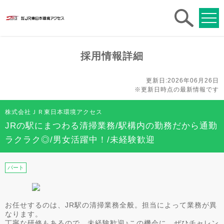
求人
検索
採用情報詳細
更新日:2026年06月26日
※更新日時点の最新情報です
株式会社ＪＲ東日本環境アクセス
JRの駅にまつわる清掃業務/駅構内の勤務だから通勤
ラクラク◎/男女活躍中！/未経験歓迎
パート
お任せするのは、JR駅の清掃業務全般。担当によって業務が異
なります。
丁寧な研修もあるので、未経験歓迎♪この機会に、ぜひチャレン