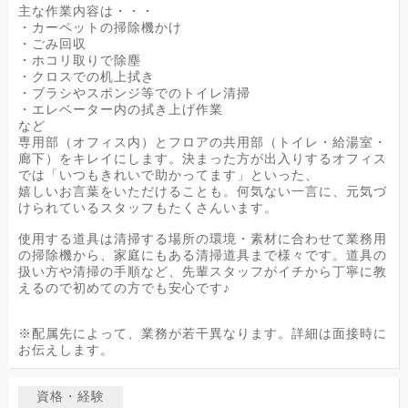
主な作業内容は・・・
・カーペットの掃除機かけ
・ごみ回収
・ホコリ取りで除塵
・クロスでの机上拭き
・ブラシやスポンジ等でのトイレ清掃
・エレベーター内の拭き上げ作業
など
専用部（オフィス内）とフロアの共用部（トイレ・給湯室・
廊下）をキレイにします。決まった方が出入りするオフィス
では「いつもきれいで助かってます」といった、
嬉しいお言葉をいただけることも。何気ない一言に、元気づ
けられているスタッフもたくさんいます。
使用する道具は清掃する場所の環境・素材に合わせて業務用
の掃除機から、家庭にもある清掃道具まで様々です。道具の
扱い方や清掃の手順など、先輩スタッフがイチから丁寧に教
えるので初めての方でも安心です♪
※配属先によって、業務が若干異なります。詳細は面接時に
お伝えします。
資格・経験