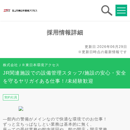
求人
検索
採用情報詳細
更新日:2026年06月29日
※更新日時点の最新情報です
株式会社ＪＲ東日本環境アクセス
JR関連施設での設備管理スタッフ/施設の安心・安全
を守るヤリガイある仕事！/未経験歓迎
契約社員
―館内の警備がメインなので快適な環境でのお仕事！
ずっと立ちっぱなしとい業務は基本的に無く、
座っての受付業務や館内巡回や、館の開店・閉店業務