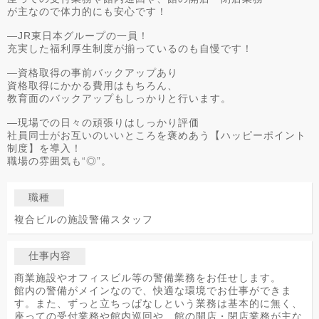
が主なので体力的にも安心です！
―JR東日本グループの一員！
充実した福利厚生制度が揃っているのも自慢です！
―資格取得の事前バックアップあり
資格取得にかかる費用はもちろん、
教育面のバックアップもしっかりと行います。
―現場での日々の頑張りはしっかり評価
社員同士がお互いのいいところを褒めあう【ハッピーポイント
制度】を導入！
職場の雰囲気も“◎”。
職種
複合ビルの施設警備スタッフ
仕事内容
商業施設やオフィスビル等の警備業務をお任せします。
館内の警備がメインなので、快適な環境でお仕事ができま
す。また、ずっと立ちっぱなしという業務は基本的に無く、
座っての受付業務や館内巡回や、館の開店・閉店業務が主な