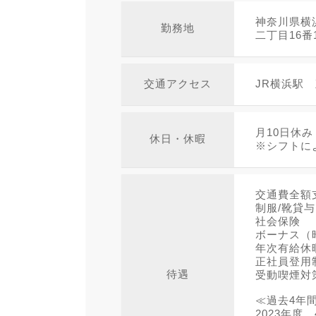
神奈川県横
勤務地
二丁目16
交通アクセス
JR横浜駅
月10日休み
休日・休暇
※シフトに
交通費全額
制服/靴貸与
社会保険
ボーナス（
年次有給休
正社員登用
待遇
受動喫煙対
≪過去4年
2023年度 