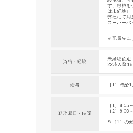
す。機械を
は未経験♪
弊社にて用
スーパーバ
※配属先に
未経験歓迎
資格・経験
22時以降1
給与
［1］時給1,
［1］8:5
［2］8:00
勤務曜日・時間
※［1］の