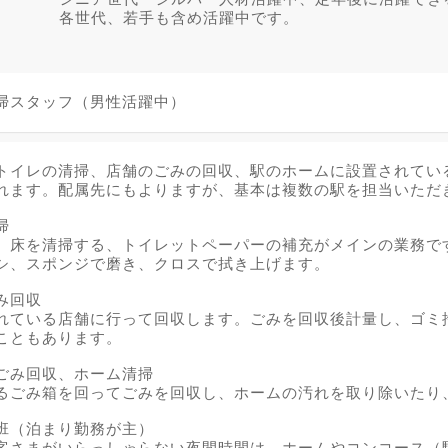
各世代、若手も含め活躍中です。
掃スタッフ（男性活躍中）
トイレの清掃、店舗のごみの回収、駅のホームに設置されてい
れます。配属先にもよりますが、基本は複数の駅を担当いただ
掃
、床を清掃する、トイレットペーパーの補充がメインの業務で
シ、スポンジで磨き、クロスで拭き上げます。
み回収
れている店舗に行って回収します。ごみを回収後計量し、ゴミ
こともあります。
ごみ回収、ホーム清掃
るごみ箱を回ってごみを回収し、ホームの汚れを取り除いたり
班（泊まり勤務が主）
客さまがいらっしゃらない夜間時間は、ホームやコンコース（