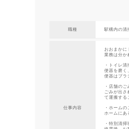
職種
駅構内の清
おおまかに
業務は分か
・トイレ清
便器を磨く
便器はブラ
・店舗のご
ごみが出さ
て運搬する
仕事内容
・ホームの
ホームにあ
・特別清掃
終電後、お