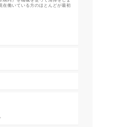
現在働いている方のほとんどが最初
。
。