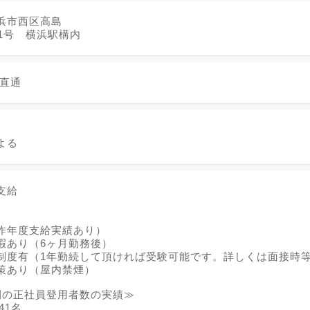
浜市西区高島
番1号 横浜駅構内
 直通
よる
支給
昨年度支給実績あり）
暇あり（6ヶ月勤務後）
制度有（1年勤続して頂ければ受験可能です。詳しくは面接時
策あり（屋内禁煙）
間の正社員登用者数の実績≫
41名