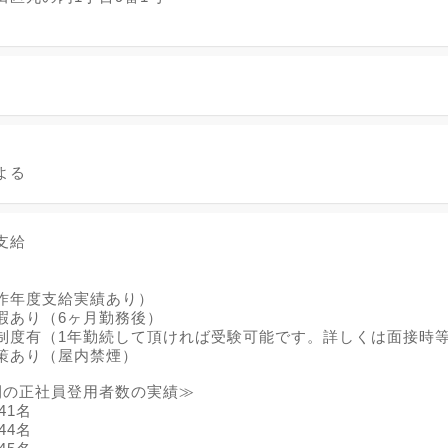
よる
支給
昨年度支給実績あり）
暇あり（6ヶ月勤務後）
制度有（1年勤続して頂ければ受験可能です。詳しくは面接時
策あり（屋内禁煙）
間の正社員登用者数の実績≫
41名
44名