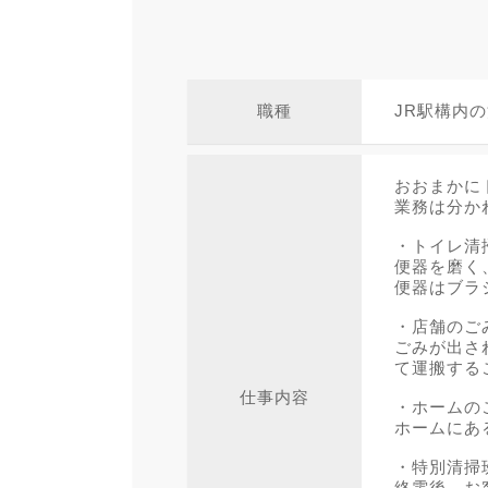
職種
JR駅構内
おおまかに
業務は分か
・トイレ清
便器を磨く
便器はブラ
・店舗のご
ごみが出さ
て運搬する
仕事内容
・ホームの
ホームにあ
・特別清掃
終電後、お