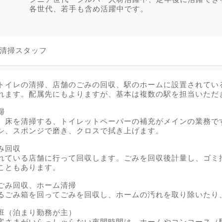
各世代、若手も含め活躍中です。
の清掃スタッフ
トイレの清掃、店舗のごみの回収、駅のホームに設置されてい
れます。配属先にもよりますが、基本は複数の駅を担当いただ
掃
、床を清掃する、トイレットペーパーの補充がメインの業務で
シ、スポンジで磨き、クロスで拭き上げます。
み回収
れている店舗に行って回収します。ごみを回収後計量し、ゴミ
こともあります。
ごみ回収、ホーム清掃
るごみ箱を回ってごみを回収し、ホームの汚れを取り除いたり
班（泊まり勤務が主）
客さまがいらっしゃらない夜間時間は、ホームやコンコース（