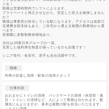
ジを！
勤務は営業時間内でシフトによります。
プライベートと両立させながら、安定した収入を確保しません
か？
職場は事業所が担当している駅になります。アクセスは抜群◎
交通費全額支給もあり、ご自宅から通える範囲の勤務地から選
べます。
首都圏に多数勤務候補地あり。
当社はJR東日本グループの一員。
充実した福利厚生制度が揃っているのも自慢です！
シニア世代・各世代、若手も含め活躍中です。
職種
列車の折返し清掃・駅舎の清掃スタッフ
仕事内容
おおまかにトイレの清掃、バックヤードの清掃（休憩室・風
呂・トイレ）の清掃など、人によって業務は分かれます。配
属先にもよりますが、基本は複数の駅を担当いただきます。
・トイレ清掃