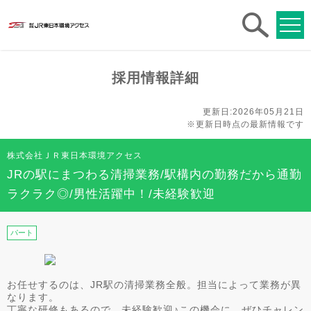
求人
検索
採用情報詳細
更新日:2026年05月21日
※更新日時点の最新情報です
株式会社ＪＲ東日本環境アクセス
JRの駅にまつわる清掃業務/駅構内の勤務だから通勤
ラクラク◎/男性活躍中！/未経験歓迎
パート
お任せするのは、JR駅の清掃業務全般。担当によって業務が異
なります。
丁寧な研修もあるので、未経験歓迎♪この機会に、ぜひチャレン