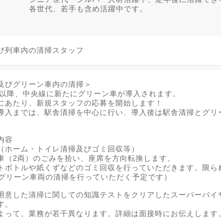
各世代、若手も含め活躍中です。
び列車内の清掃スタッフ
及びグリーン車内の清掃＞
度末以降、中央線に新たにグリーン車が導入されます。
にあたり、新規スタッフの応募を開始します！
導入までは、駅舎清掃を中心に行い、導入後は駅舎清掃とグリ
内容
（ホーム・トイレ清掃及びゴミ回収等）
車（2両）のごみを拾い、座席を方向転換します。
トボトルや紙くずなどのゴミ回収を行っていただきます。限ら
でグリーン車両の清掃を行っていただく予定です）
用意した清掃に関しての知識テストをクリアしたスーパーバイ
す。
よって、業務が若干異なります。詳細は面接時にお伝えします