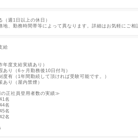
る（週1日以上の休日）
務地、勤務時間帯等によって異なります。詳細はお気軽にご相
支給
昨年度支給実績あり）
暇あり（6ヶ月勤務後10日付与）
制度有（1年間勤続して頂ければ受験可能です。）
策あり（屋内禁煙）
間の正社員登用者数の実績≫
41名
44名
45名
42名
s